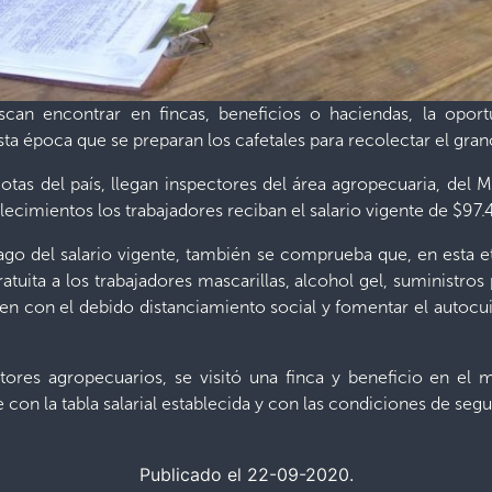
an encontrar en fincas, beneficios o haciendas, la oportun
ta época que se preparan los cafetales para recolectar el gran
otas del país, llegan inspectores del área agropecuaria, del Mi
blecimientos los trabajadores reciban el salario vigente de $97
ago del salario vigente, también se comprueba que, en esta 
ita a los trabajadores mascarillas, alcohol gel, suministros p
licen con el debido distanciamiento social y fomentar el autocu
tores agropecuarios, se visitó una finca y beneficio en el 
con la tabla salarial establecida y con las condiciones de segur
Publicado el 22-09-2020.