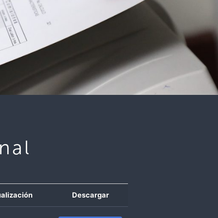
nal
alización
Descargar