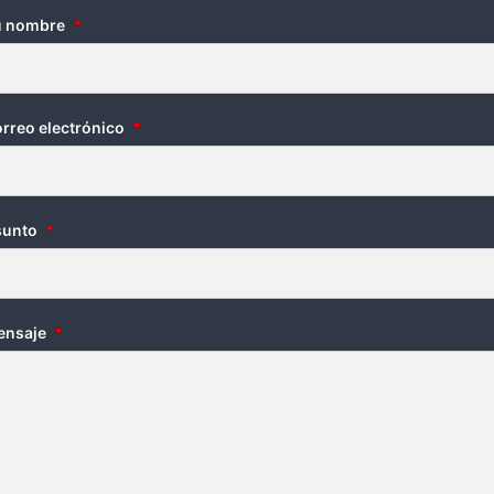
u nombre
*
rreo electrónico
*
sunto
*
ensaje
*