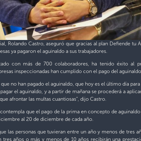
cial, Rolando Castro, aseguró que gracias al plan Defiende tu 
esas ya pagaron el aguinaldo a sus trabajadores.
nzado con más de 700 colaboradores, ha tenido éxito al p
esas inspeccionadas han cumplido con el pago del aguinaldo a
 que no han pagado el aguinaldo, que hoy es el último día para 
 pagar el aguinaldo, y a partir de mañana se procederá a aplic
que afrontar las multas cuantiosas”, dijo Castro.
o contempla que el pago de la prima en concepto de aguinaldo 
diciembre al 20 de diciembre de cada año.
e las personas que tuvieran entre un año y menos de tres año
en tres años o más y menos de 10 años recibirán una prestació