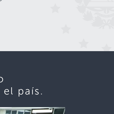
o
el país.