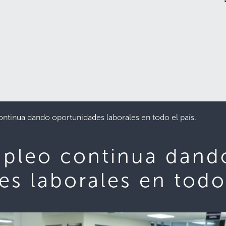
ntinua dando oportunidades laborales en todo el país.
pleo continua dand
s laborales en todo 