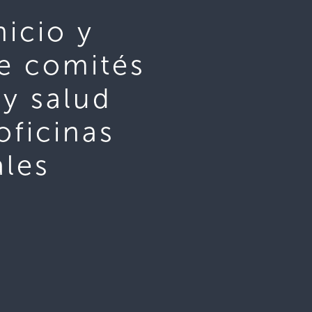
icio y
e comités
 y salud
oficinas
les