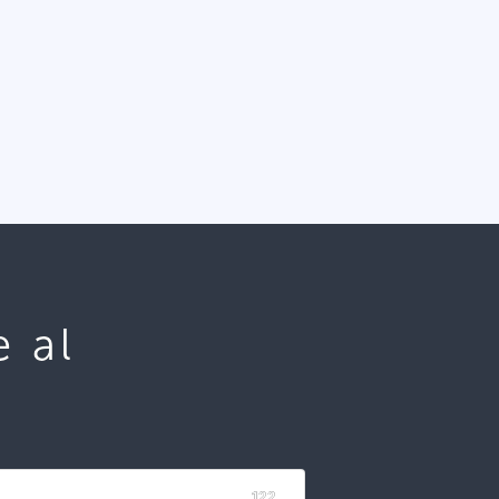
e al
122