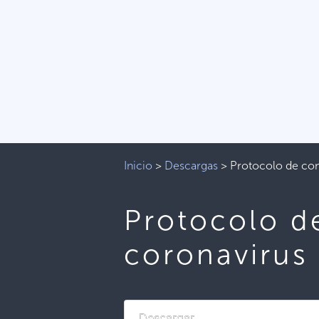
Inicio
>
Descargas
>
Protocolo de con
Protocolo de
coronavirus
Descargar