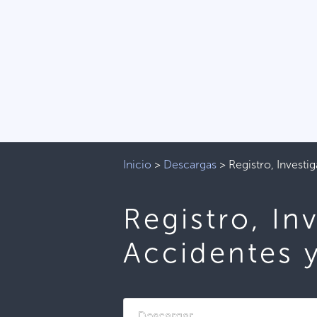
Inicio
>
Descargas
>
Registro, Investi
Registro, In
Accidentes 
Descargar