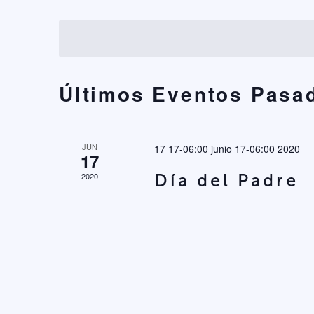
Eventos
Seleccionar
vistas
para
fecha.
la
de
palabra
Eventos
clave.
Últimos Eventos Pasa
JUN
17 17-06:00 junio 17-06:00 2020
17
2020
Día del Padre