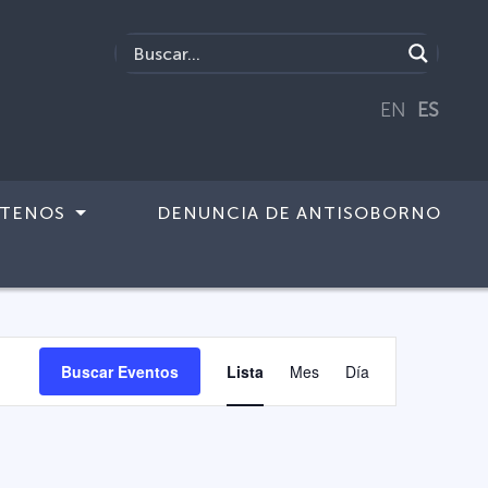
EN
ES
TENOS
DENUNCIA DE ANTISOBORNO
Navegaci
Buscar Eventos
Lista
Mes
Día
de
vistas
de