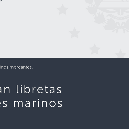
inos mercantes.
n libretas
es marinos