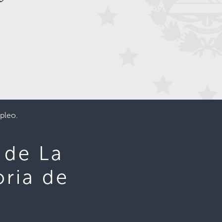
pleo.
 de La
oria de