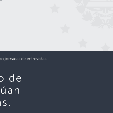
o jornadas de entrevistas.
jo de
núan
as.