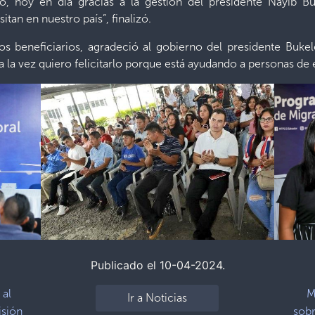
nto, hoy en día gracias a la gestión del presidente Nayib
tan en nuestro país”, finalizó.
los beneficiarios, agradeció al gobierno del presidente Buk
a la vez quiero felicitarlo porque está ayudando a personas de
Publicado el 10-04-2024.
 al
M
Ir a Noticias
isión
sobr