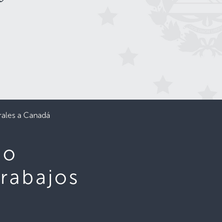
rales a Canadá
do
trabajos