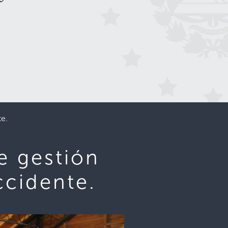
e.
e gestión
ccidente.