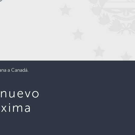
ana a Canadá.
 nuevo
óxima