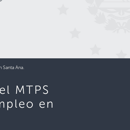
n Santa Ana.
del MTPS
empleo en