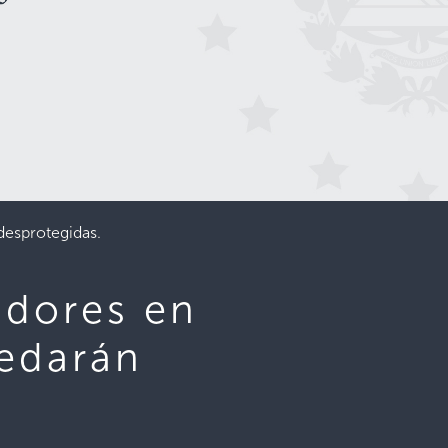
desprotegidas.
adores en
uedarán