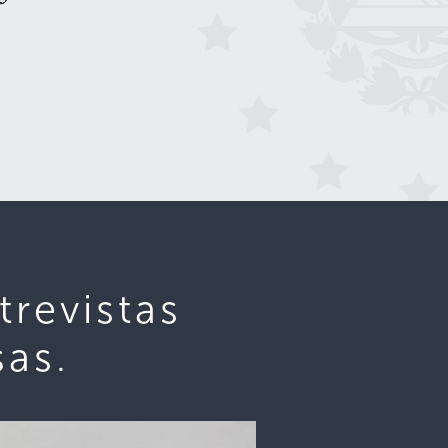
revistas
sas.