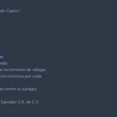
ndo Castro".
as.
bado.
te incremento de ráfagas
arios mínimos por cada
n emitir el sufragio.
alvador S.A. de C.V.