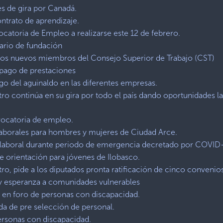
es de gira por Canadá.
trato de aprendizaje.
vocatoria de Empleo a realizarse este 12 de febrero.
rio de fundación
 los nuevos miembros del Consejo Superior de Trabajo (CST)
pago de prestaciones
go del aguinaldo en las diferentes empresas.
tro continúa en su gira por todo el país dando oportunidades l
ocatoria de empleo.
borales para hombres y mujeres de Ciudad Arce.
a laboral durante periodo de emergencia decretado por COVID
e orientación para jóvenes de Ilobasco.
ro, pide a los diputados pronta ratificación de cinco convenios
a y esperanza a comunidades vulnerables
 en foro de personas con discapacidad.
da de pre selección de personal.
ersonas con discapacidad.