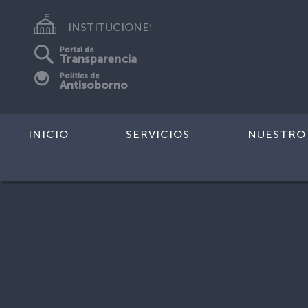
INSTITUCIONES
Portal de
Transparencia
Política de
Antisoborno
INICIO
SERVICIOS
NUESTRO
Inicio
>
Mapa del sitio
( Page 12 )