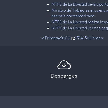
MTPS de La Libertad lleva oport
Ministro de Trabajo se encuentr
ese país norteamericano.
MTPS de La Libertad realiza ins
MTPS de La Libertad verifica pago
« Primera
«
9
10
11
12
13
14
15
»
Última »
Descargas